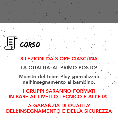
CORSO
8 LEZIONI DA 3 ORE CIASCUNA
LA QUALITA’ AL PRIMO POSTO!
Maestri del
team Play
specializzati
nell’insegnamento al bambino.
I GRUPPI SARANNO FORMATI
IN BASE AL LIVELLO TECNICO E ALL’ETA’.
A GARANZIA DI QUALITA’
DELL’INSEGNAMENTO E DELLA SICUREZZA